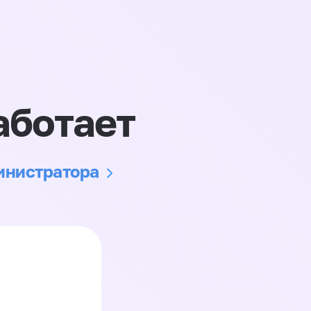
аботает
министратора