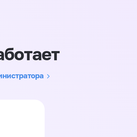
аботает
министратора