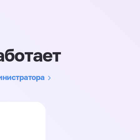
аботает
министратора