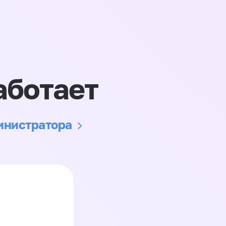
аботает
министратора