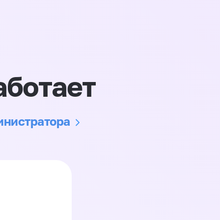
аботает
министратора